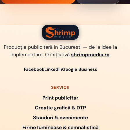
Shrimp Media
Producție publicitară în București — de la idee la
implementare. O inițiativă
shrimpmedia.ro
.
Facebook
LinkedIn
Google Business
SERVICII
Print publicitar
Creație grafică & DTP
Standuri & evenimente
Firme luminoase & semnalistică