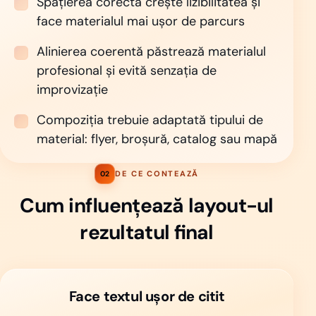
Spațierea corectă crește lizibilitatea și
face materialul mai ușor de parcurs
Alinierea coerentă păstrează materialul
profesional și evită senzația de
improvizație
Compoziția trebuie adaptată tipului de
material: flyer, broșură, catalog sau mapă
DE CE CONTEAZĂ
02
Cum influențează layout-ul
rezultatul final
Face textul ușor de citit