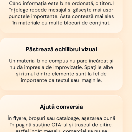
Când informația este bine ordonată, cititorul
înțelege repede mesajul și găsește mai ușor
punctele importante. Asta contează mai ales
în materiale cu multe blocuri de conținut.
Păstrează echilibrul vizual
Un material bine compus nu pare încărcat și
nu dă impresia de improvizație. Spațiile albe
și ritmul dintre elemente sunt la fel de
importante ca textul sau imaginile.
Ajută conversia
În flyere, broșuri sau cataloage, așezarea bună
în pagină susține CTA-ul și traseul de citire,
astfel încât mesajul comercial să nu se