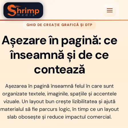
Shrimp Media
Deschide m
GHID DE CREAȚIE GRAFICĂ ȘI DTP
Așezare în pagină: ce
înseamnă și de ce
contează
Așezarea în pagină înseamnă felul în care sunt
organizate textele, imaginile, spațiile și accentele
vizuale. Un layout bun crește lizibilitatea și ajută
materialul să fie parcurs logic, în timp ce un layout
slab obosește și reduce impactul comercial.