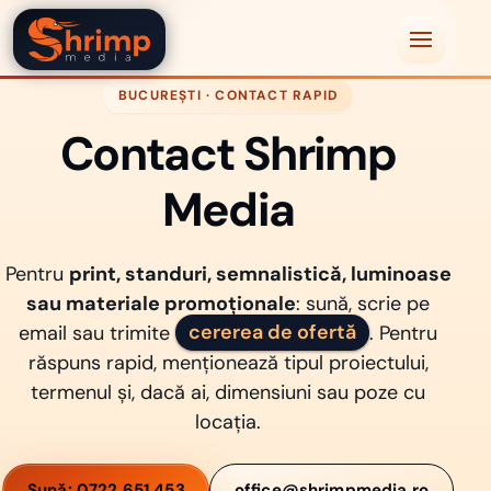
Shrimp Media
Deschide m
BUCUREȘTI · CONTACT RAPID
Contact Shrimp
Media
Pentru
print, standuri, semnalistică, luminoase
sau materiale promoționale
: sună, scrie pe
email sau trimite
cererea de ofertă
. Pentru
răspuns rapid, menționează tipul proiectului,
termenul și, dacă ai, dimensiuni sau poze cu
locația.
Sună: 0722 651 453
office@shrimpmedia.ro