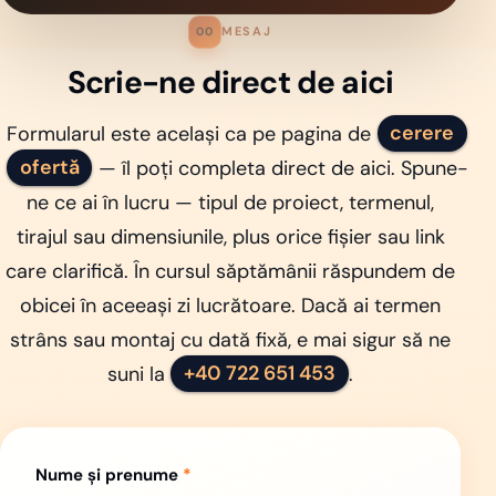
MESAJ
00
Scrie-ne direct de aici
Formularul este același ca pe pagina de
cerere
ofertă
— îl poți completa direct de aici. Spune-
ne ce ai în lucru — tipul de proiect, termenul,
tirajul sau dimensiunile, plus orice fișier sau link
care clarifică. În cursul săptămânii răspundem de
obicei în aceeași zi lucrătoare. Dacă ai termen
strâns sau montaj cu dată fixă, e mai sigur să ne
suni la
+40 722 651 453
.
Website
Nume și prenume
*