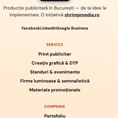
Producție publicitară în București — de la idee la
implementare. O inițiativă
shrimpmedia.ro
.
Facebook
LinkedIn
Google Business
SERVICII
Print publicitar
Creație grafică & DTP
Standuri & evenimente
Firme luminoase & semnalistică
Materiale promoționale
COMPANIE
Portofoliu